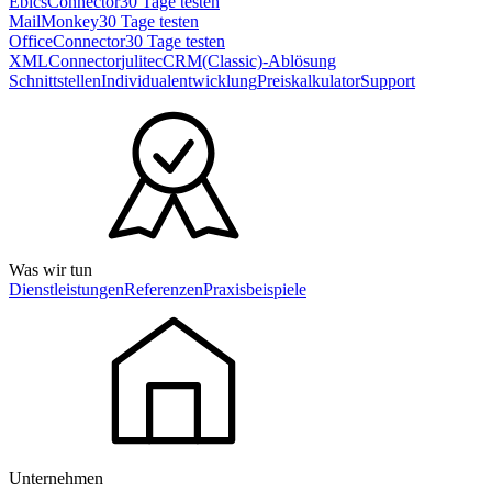
EbicsConnector
30 Tage testen
MailMonkey
30 Tage testen
OfficeConnector
30 Tage testen
XMLConnector
julitecCRM(Classic)-Ablösung
Schnittstellen
Individualentwicklung
Preiskalkulator
Support
Was wir tun
Dienstleistungen
Referenzen
Praxisbeispiele
Unternehmen