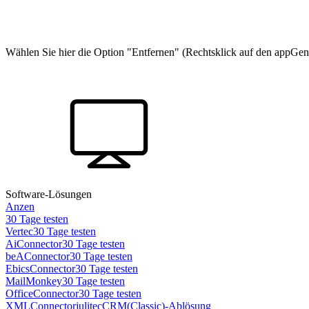
Wählen Sie hier die Option "Entfernen" (Rechtsklick auf den appGener
Software-Lösungen
Anzen
30 Tage testen
Vertec
30 Tage testen
AiConnector
30 Tage testen
beAConnector
30 Tage testen
EbicsConnector
30 Tage testen
MailMonkey
30 Tage testen
OfficeConnector
30 Tage testen
XMLConnector
julitecCRM(Classic)-Ablösung