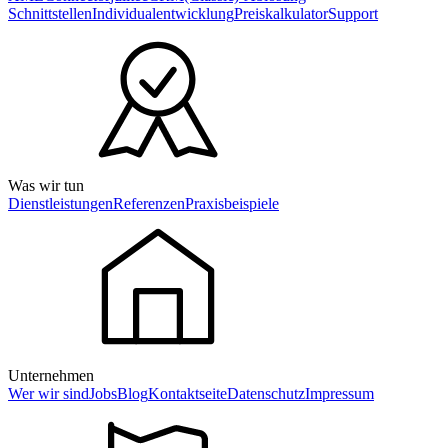
Schnittstellen
Individualentwicklung
Preiskalkulator
Support
Was wir tun
Dienstleistungen
Referenzen
Praxisbeispiele
Unternehmen
Wer wir sind
Jobs
Blog
Kontaktseite
Datenschutz
Impressum