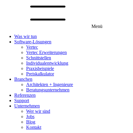
Menü
Was wir tun
Software-Lösungen
Vertec
Vertec Erweiterungen
Schnittstellen
Individualentwicklung
Praxisbeispiele
Preiskalkulator
Branchen
Architekten + Ingenieure
Beratungsunternehmen
Referenzen
Support
Unternehmen
Wer wir sind
Jobs
Blog
Kontakt