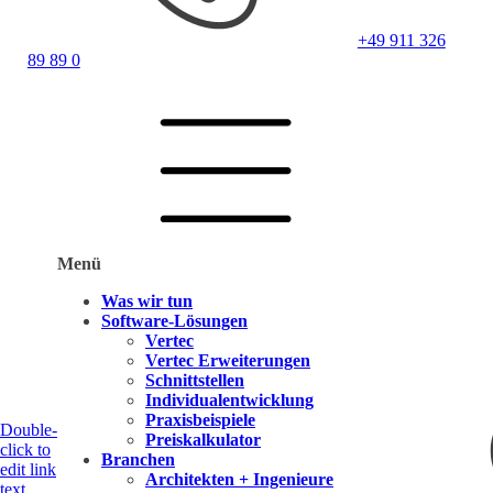
+49 911 326
89 89 0
Menü
Was wir tun
Software-Lösungen
Vertec
Vertec Erweiterungen
Schnittstellen
Individualentwicklung
Praxisbeispiele
Double-
Preiskalkulator
click to
Branchen
edit link
Architekten + Ingenieure
text.