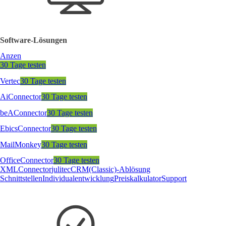
Software-Lösungen
Anzen
30 Tage testen
Vertec
30 Tage testen
AiConnector
30 Tage testen
beAConnector
30 Tage testen
EbicsConnector
30 Tage testen
MailMonkey
30 Tage testen
OfficeConnector
30 Tage testen
XMLConnector
julitecCRM(Classic)-Ablösung
Schnittstellen
Individualentwicklung
Preiskalkulator
Support